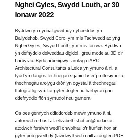
Nghei Gyles, Swydd Louth, ar 30
Ionawr 2022
Byddwn yn cynnal gweithdy cyhoeddus yn
Ballydehob, Swydd Corc, ym mis Tachwedd ac yng
Nghei Gyles, Swydd Louth, ym mis Ionawr. Byddwn
yn defnyddio delweddau digidol i greu modelau 3D o’r
harbyrau. Bydd arbenigwyr arolwg o ARC
Architectural Consultants a Leica yn ymuno â ni, a
fydd yn dangos technegau sganio laser proffesiynol a
thechnegau arolygu drôn yn ogystal â thechnegau
ffotograffig syml ar gyfer dogfennu harbyrau gan
ddefnyddio ffôn symudol neu gamera.
Os oes gennych ddiddordeb mewn ymuno â ni,
anfonwch e-bost at: elizabeth.shotton@ucd.ie ac
atodwch fersiwn wedi’i chwblhau o’r ffurflen hon ar
gyfer pob gweithdy (lawrlwythwch naill ai dogfen PDF