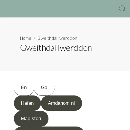
Skip
to
Sea
Tog
content
Home
> Gweithdai Iwerddon
Gweithdai Iwerddon
En
Ga
Hafan
Amdanom ni
Map stori